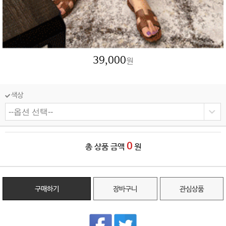
39,000
원
색상
0
총 상품 금액
원
구매하기
장바구니
관심상품