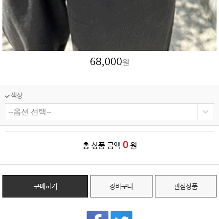
68,000
원
색상
0
총 상품 금액
원
구매하기
장바구니
관심상품