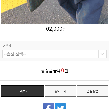
102,000
원
색상
0
총 상품 금액
원
구매하기
장바구니
관심상품