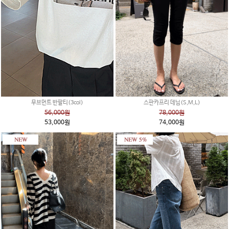
무브먼트 반팔티(3col)
스판카프리 데님(S,M,L)
56,000원
78,000원
53,000원
74,000원