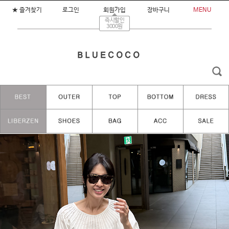
★ 즐겨찾기
로그인
회원가입
장바구니
MENU
즉시할인
3000원