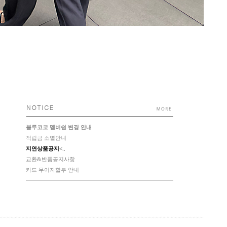
블루코코 멤버쉽 변경 안내
적립금 소멸안내
지연상품공지
<..
교환&반품공지사항
카드 무이자할부 안내