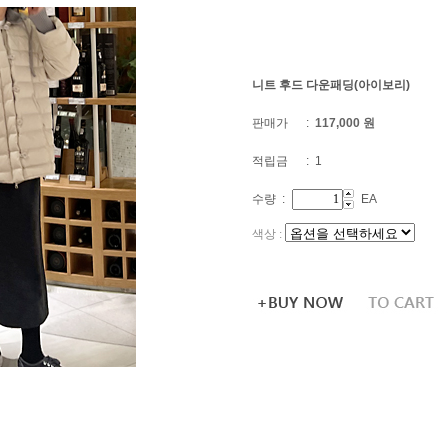
니트 후드 다운패딩(아이보리)
판매가 :
117,000
원
적립금 : 1
수량 :
EA
색상 :